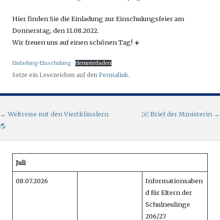
Hier finden Sie die Einladung zur Einschulungsfeier am
Donnerstag, den 11.08.2022.
Wir freuen uns auf einen schönen Tag! ☀️
Einladung-Einschulung
Herunterladen
Setze ein Lesezeichen auf den
Permalink
.
Artikel-Navigation
←
Weltreise mit den Viertklässlern
✉️ Brief der Ministerin
→
🌎
Juli
08.07.2026
Informationsaben
d für Eltern der
Schulneulinge
206/27