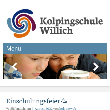
Kolpingschule Willich
Menü
Springe zum Inhalt
Einschulungsfeier 🥳
Veröffentlicht am
4. August 2022
von
kolpingweb