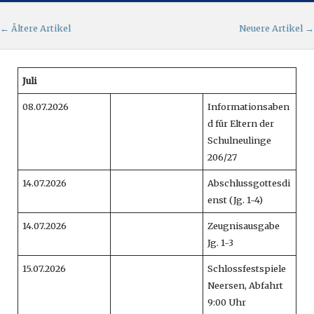
Artikel-Navigation
←
Ältere Artikel
Neuere Artikel
→
Juli
08.07.2026
Informationsaben
d für Eltern der
Schulneulinge
206/27
14.07.2026
Abschlussgottesdi
enst (Jg. 1-4)
14.07.2026
Zeugnisausgabe
Jg. 1-3
15.07.2026
Schlossfestspiele
Neersen, Abfahrt
9:00 Uhr