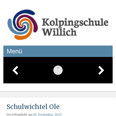
Kolpingschule Willich
Menü
Springe zum Inhalt
Schulwichtel Ole
Veröffentlicht am
19. Dezember 2025