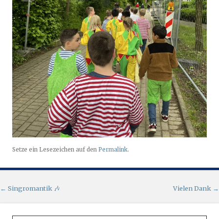
Setze ein Lesezeichen auf den
Permalink
.
Artikel-Navigation
←
Singromantik 🎶
Vielen Dank
→