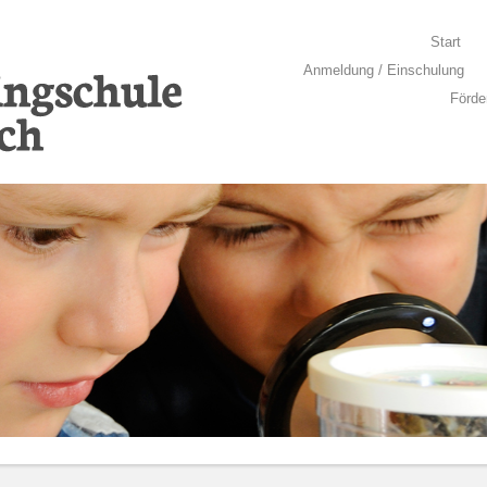
Springe zum Inhalt
Start
Menü
Anmeldung / Einschulung
Förde
llich