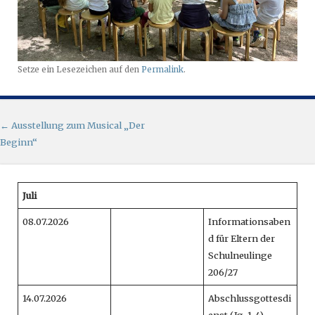
Setze ein Lesezeichen auf den
Permalink
.
Artikel-Navigation
←
Ausstellung zum Musical „Der
Beginn“
Juli
08.07.2026
Informationsaben
d für Eltern der
Schulneulinge
206/27
14.07.2026
Abschlussgottesdi
enst (Jg. 1-4)