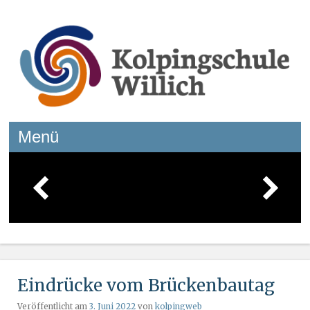
Kolpingschule Willich
Menü
Springe zum Inhalt
Eindrücke vom Brückenbautag
Veröffentlicht am
3. Juni 2022
von
kolpingweb