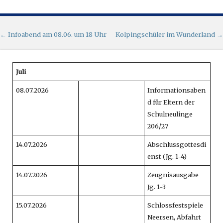
Artikel-Navigation
←
Infoabend am 08.06. um 18 Uhr
Kolpingschüler im Wunderland
→
Juli
08.07.2026
Informationsaben
d für Eltern der
Schulneulinge
206/27
14.07.2026
Abschlussgottesdi
enst (Jg. 1-4)
14.07.2026
Zeugnisausgabe
Jg. 1-3
15.07.2026
Schlossfestspiele
Neersen, Abfahrt