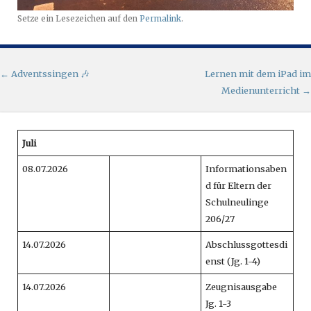
Setze ein Lesezeichen auf den
Permalink
.
Artikel-Navigation
←
Adventssingen 🎶
Lernen mit dem iPad im
Medienunterricht
→
Juli
08.07.2026
Informationsaben
d für Eltern der
Schulneulinge
206/27
14.07.2026
Abschlussgottesdi
enst (Jg. 1-4)
14.07.2026
Zeugnisausgabe
Jg. 1-3