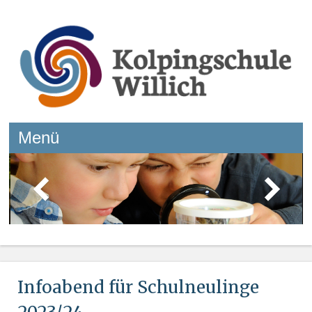
Kolpingschule Willich
Menü
Springe zum Inhalt
Infoabend für Schulneulinge