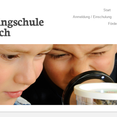
Springe zum Inhalt
Start
Menü
Anmeldung / Einschulung
Förde
llich