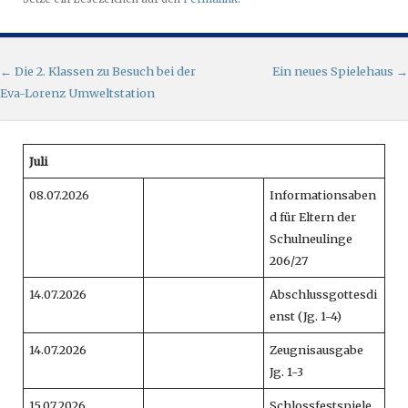
Artikel-Navigation
←
Die 2. Klassen zu Besuch bei der
Ein neues Spielehaus
→
Eva-Lorenz Umweltstation
Juli
08.07.2026
Informationsaben
d für Eltern der
Schulneulinge
206/27
14.07.2026
Abschlussgottesdi
enst (Jg. 1-4)
14.07.2026
Zeugnisausgabe
Jg. 1-3
15.07.2026
Schlossfestspiele