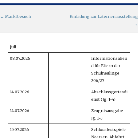
Artikel-Navigation
←
Marktbesuch
Einladung zur Laternenausstellung
→
Juli
08.07.2026
Informationsaben
d für Eltern der
Schulneulinge
206/27
14.07.2026
Abschlussgottesdi
enst (Jg. 1-4)
14.07.2026
Zeugnisausgabe
Jg. 1-3
15.07.2026
Schlossfestspiele
Neersen, Abfahrt