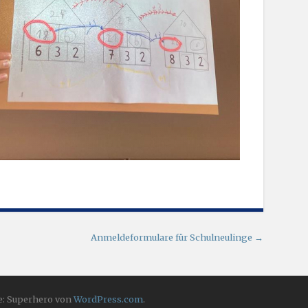
Anmeldeformulare für Schulneulinge
→
: Superhero von
WordPress.com
.