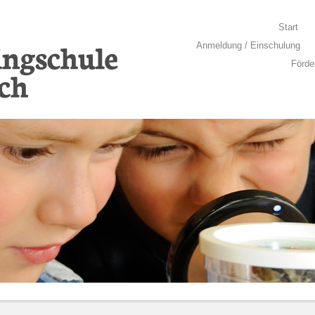
Springe zum Inhalt
Start
Menü
Anmeldung / Einschulung
Förde
llich