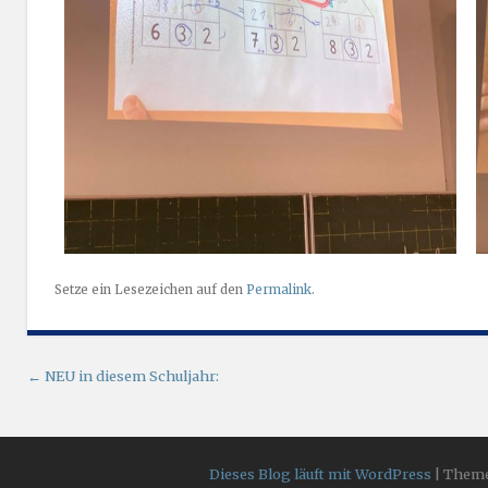
Setze ein Lesezeichen auf den
Permalink
.
Artikel-Navigation
←
NEU in diesem Schuljahr:
Dieses Blog läuft mit WordPress
|
Theme