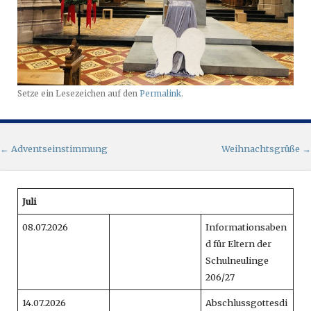
Setze ein Lesezeichen auf den
Permalink
.
Artikel-Navigation
←
Adventseinstimmung
Weihnachtsgrüße
→
Juli
08.07.2026
Informationsaben
d für Eltern der
Schulneulinge
206/27
14.07.2026
Abschlussgottesdi