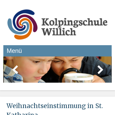
Kolpingschule Willich
Menü
Springe zum Inhalt
Weihnachtseinstimmung in St.